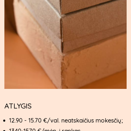
ATLYGIS
12.90 - 15.70 €/val. neatskaičius mokesčių;
1340-1570 €/mėn. į rankas.