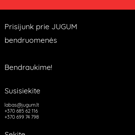
Prisijunk prie JUGUM
bendruomenės
Bendraukime!
Susisiekite
labas@jugum.lt
+370 685 62 116
+370 699 74 798
Sekite