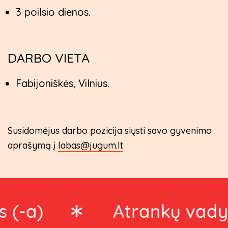
3 poilsio dienos.
DARBO VIETA
Fabijoniškės, Vilnius.
Susidomėjus darbo pozicija siųsti savo gyvenimo
aprašymą į
labas@jugum.lt
-a)
Atrankų vadybini